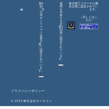
第4
福
東京商工リサーチの優
回
岡
良企業に認定されてい
「北
を
ます。
九
代
州
表
↓ 詳しくはこ
オ
す
ちら↓
ン
る
リ
企
ー
業1
ワ
00
ン
選
企
に
業
認
大
定
賞」
さ
に
れ
認
て
定
い
さ
ま
れ
す。
て
い
ま
す。
プライバシーポリシー
© 2024 株式会社オーネスト