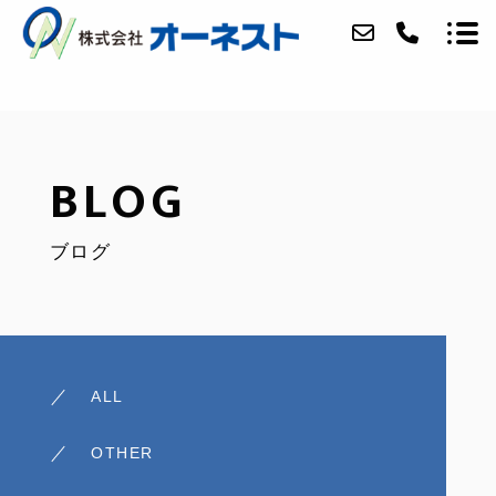
ABOUT
BLOG
SERVICE
ブログ
CATALOG
ACCESS
QUALITY
BLOG
ALL
CONTACT
OTHER
RECRUIT