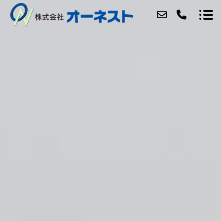
ABOUT
SERVICE
CATALOG
ACCESS
QUALITY
BLOG
CONTACT
RECRUIT