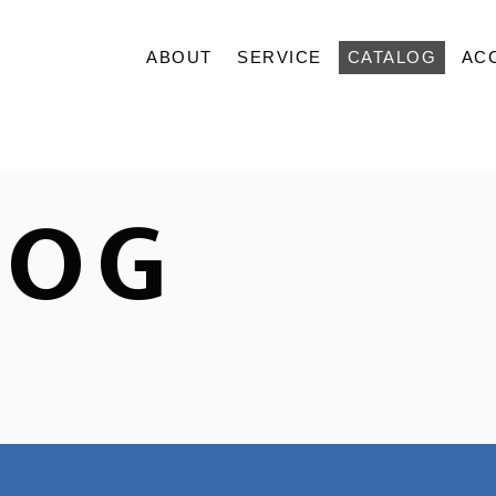
ABOUT
SERVICE
CATALOG
AC
ABOUT
LOG
SERVICE
CATALOG
ACCESS
QUALITY
BLOG
CONTACT
RECRUIT