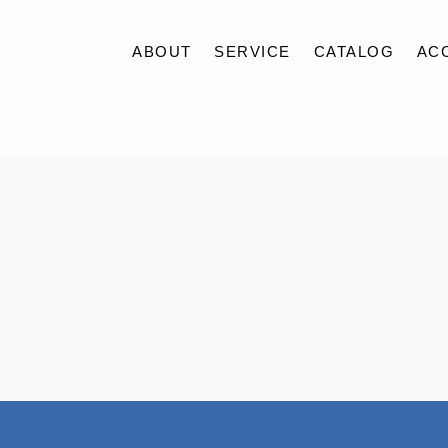
ABOUT
SERVICE
CATALOG
AC
ABOUT
SERVICE
CATALOG
ACCESS
QUALITY
BLOG
CONTACT
RECRUIT